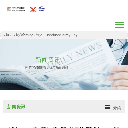
/www/wwwroot/suzhou-lcs.com/wp-
content/themes/myTest/header.php on line
262
" />
新闻资讯
分类