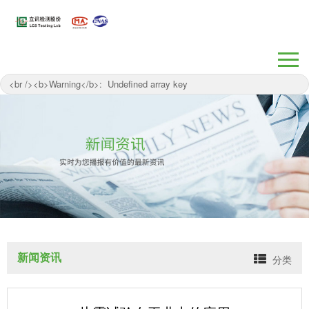
/www/wwwroot/suzhou-lcs.com/wp-
content/themes/myTest/header.php on line
262
" />
新闻资讯
分类