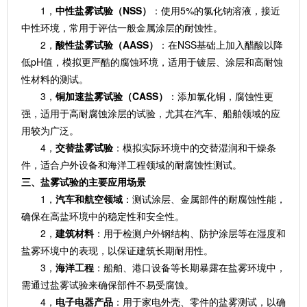
1，
中性盐雾试验（NSS）
：使用5%的氯化钠溶液，接近
中性环境，常用于评估一般金属涂层的耐蚀性。
2，
酸性盐雾试验（AASS）
：在NSS基础上加入醋酸以降
低pH值，模拟更严酷的腐蚀环境，适用于镀层、涂层和高耐蚀
性材料的测试。
3，
铜加速盐雾试验（CASS）
：添加氯化铜，腐蚀性更
强，适用于高耐腐蚀涂层的试验，尤其在汽车、船舶领域的应
用较为广泛。
4，
交替盐雾试验
：模拟实际环境中的交替湿润和干燥条
件，适合户外设备和海洋工程领域的耐腐蚀性测试。
三、盐雾试验的主要应用场景
1，
汽车和航空领域
：测试涂层、金属部件的耐腐蚀性能，
确保在高盐环境中的稳定性和安全性。
2，
建筑材料
：用于检测户外钢结构、防护涂层等在湿度和
盐雾环境中的表现，以保证建筑长期耐用性。
3，
海洋工程
：船舶、港口设备等长期暴露在盐雾环境中，
需通过盐雾试验来确保部件不易受腐蚀。
4，
电子电器产品
：用于家电外壳、零件的盐雾测试，以确