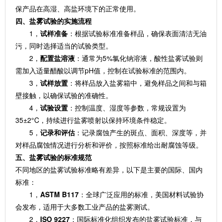
保产品在高湿、高盐环境下的正常使用。
四、盐雾试验的实施流程
1，
试样准备
：根据试验标准准备样品，确保表面清洁无油
污，同时选择适当的试验类型。
2，
配置盐溶液
：通常为5%氯化钠溶液，酸性盐雾试验则
需加入适量醋酸以调节pH值，控制在试验标准的范围内。
3，
试样放置
：将样品放入盐雾箱中，避免样品之间和与箱
壁接触，以确保试验的准确性。
4，
试验设置
：控制温度、湿度等参数，常规设置为
35±2°C，持续进行盐雾喷射以保持环境条件稳定。
5，
记录和评估
：记录腐蚀产生的斑点、面积、深度等，并
对样品腐蚀情况进行分析和评价，按照标准给出耐腐蚀等级。
五、盐雾试验的标准规范
不同地区的盐雾试验标准略有差异，以下是主要的国际、国内
标准：
1，
ASTM B117
：全球广泛应用的标准，美国材料试验协
会发布，适用于大多数工业产品的盐雾测试。
2，
ISO 9227
：国际标准化组织发布的盐雾试验标准，与